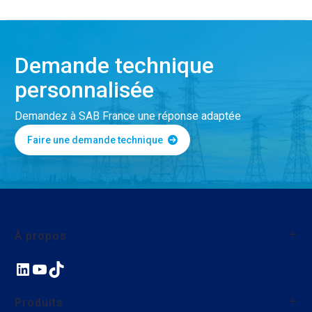
Demande technique
personnalisée
Demandez à SAB France une réponse adaptée
Faire une demande technique
À propos
LinkedIn
YouTube
TikTok
À propos de SAB France
Qualité
Produits
Nos actions environnementales et sociales