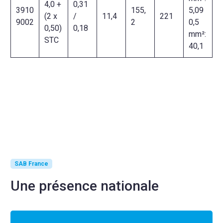
4,0 +
0,31
3910
155,
5,09
(2 x
/
11,4
221
9002
2
0,5
0,50)
0,18
mm²:
STC
40,1
SAB France
Une présence nationale