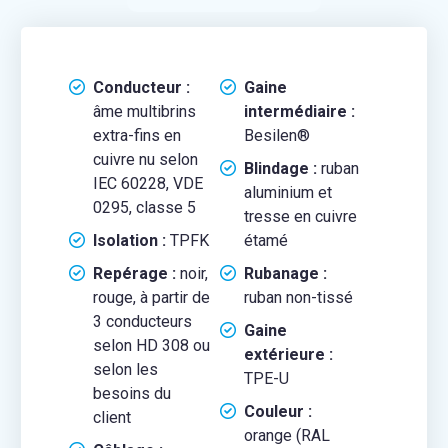
Conducteur :
Gaine
âme multibrins
intermédiaire :
extra-fins en
Besilen®
cuivre nu selon
Blindage :
ruban
IEC 60228, VDE
aluminium et
0295, classe 5
tresse en cuivre
Isolation :
TPFK
étamé
Repérage :
noir,
Rubanage :
rouge, à partir de
ruban non-tissé
3 conducteurs
Gaine
selon HD 308 ou
extérieure :
selon les
TPE-U
besoins du
Couleur :
client
orange (RAL