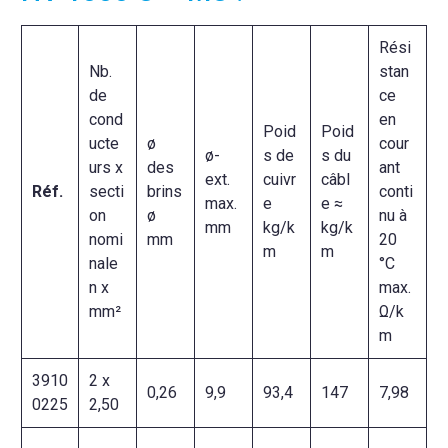
Rési
Nb.
stan
de
ce
cond
en
Poid
Poid
ucte
ø
cour
ø-
s de
s du
urs x
des
ant
ext.
cuivr
câbl
Réf.
secti
brins
conti
max.
e
e ≈
on
ø
nu à
mm
kg/k
kg/k
nomi
mm
20
m
m
nale
°C
n x
max.
mm²
Ω/k
m
3910
2 x
0,26
9,9
93,4
147
7,98
0225
2,50