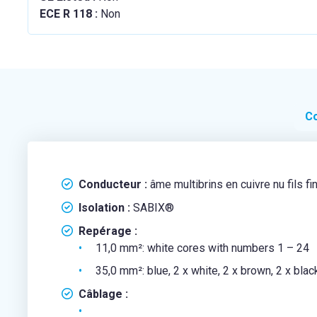
ECE R 118 :
Non
Co
Conducteur :
âme multibrins en cuivre nu fils f
Isolation :
SABIX®
Repérage :
11,0 mm²: white cores with numbers 1 – 24
35,0 mm²: blue, 2 x white, 2 x brown, 2 x blac
Câblage :