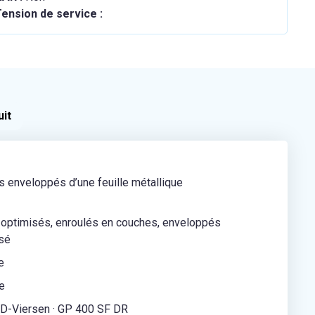
ension de service :
uit
s enveloppés d’une feuille métallique
 optimisés, enroulés en couches, enveloppés
osé
e
e
-Viersen · GP 400 SF DR