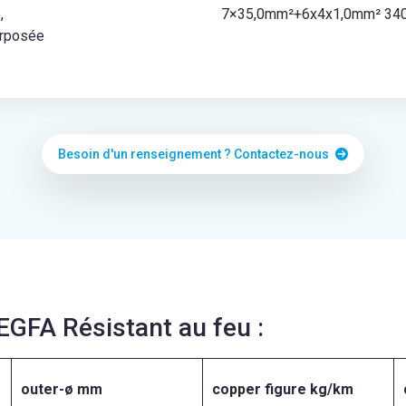
,
7×35,0mm²+6x4x1,0mm² 3400
erposée
Besoin d'un renseignement ? Contactez-nous
EGFA Résistant au feu :
outer-
ø
mm
copper
figure
kg/km