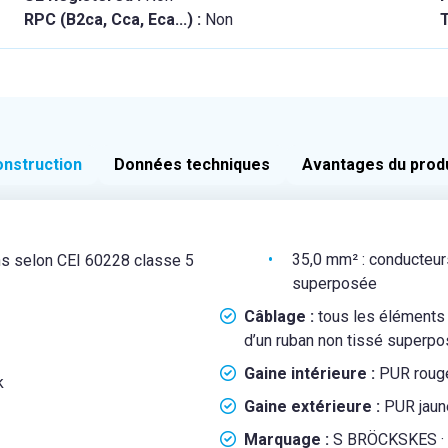
RPC (B2ca, Cca, Eca...) :
Non
T
nstruction
Données techniques
Avantages du prod
35,0 mm² : conducteur
ins selon CEI 60228 classe 5
superposée
Câblage :
tous les éléments
d’un ruban non tissé superp
Gaine intérieure :
PUR roug
k
Gaine extérieure :
PUR jaun
Marquage :
S BRÖCKSKES · D