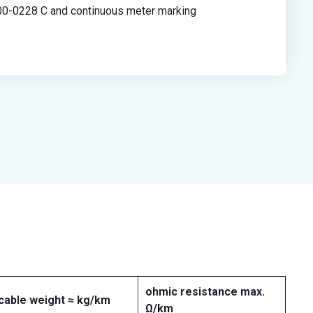
-0228 C and continuous meter marking
ohmic
resistance
max.
cable
weight
≈ kg/km
Ω/km