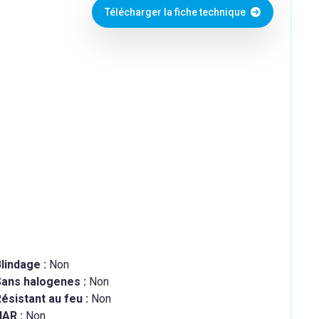
Télécharger la fiche technique
lindage :
Non
Sans halogenes :
Non
ésistant au feu :
Non
HAR :
Non