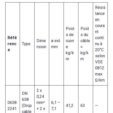
Résis
tance
en
coura
Poid
Poid
nt
s de
s du
Réfé
conti
Dime
ø ext.
cuivr
câble
renc
Type
nu à
nsion
mm
e
≈
e
20°C
kg/k
kg/k
selon
m
m
VDE
0812
max.
Ω/km
2 x
DN
0,24
658
0658
mm²
6,1 –
(Drop
41,2
63
—
2241
+ 2 x
7,1
cable