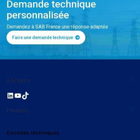
Demande technique
personnalisée
Demandez à SAB France une réponse adaptée
Faire une demande technique
À propos
LinkedIn
YouTube
TikTok
À propos de SAB France
Qualité
Produits
Nos actions environnementales et sociales
Nous rejoindre
Fils et câbles monoconducteurs
Données techniques
Câbles industriels