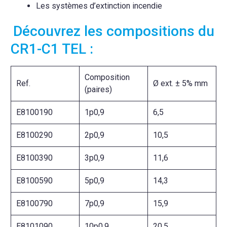
Les systèmes d’extinction incendie
Découvrez les compositions du
CR1-C1 TEL :
Composition
Ref.
Ø ext. ± 5% mm
(paires)
E8100190
1p0,9
6,5
E8100290
2p0,9
10,5
E8100390
3p0,9
11,6
E8100590
5p0,9
14,3
E8100790
7p0,9
15,9
E8101090
10p0,9
20,5