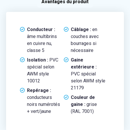
Avantages du produit
Conducteur :
Câblage :
en
âme multibrins
couches avec
en cuivre nu,
bourrages si
classe 5
nécessaire
Isolation :
PVC
Gaine
spécial selon
extérieure :
AWM style
PVC spécial
10012
selon AWM style
21179
Repérage :
conducteurs
Couleur de
noirs numérotés
gaine :
grise
+ vert/jaune
(RAL 7001)