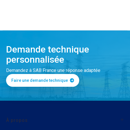
Demande technique
personnalisée
Demandez à SAB France une réponse adaptée
Faire une demande technique
À propos