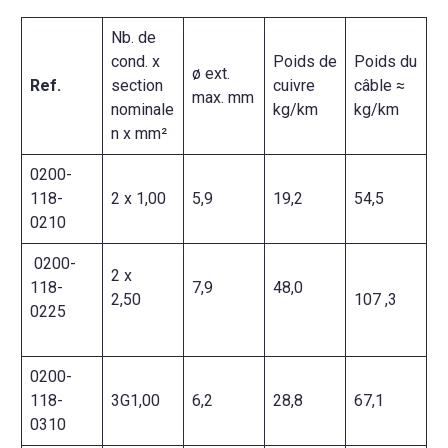
Nb. de
cond. x
Poids de
Poids du
ø ext.
Ref.
section
cuivre
câble ≈
max. mm
nominale
kg/km
kg/km
n x mm²
0200-
118-
2 x 1,00
5,9
19,2
54,5
0210
0200-
2 x
118-
7,9
48,0
2,50
107 ,3
0225
0200-
118-
3G1,00
6,2
28,8
67,1
0310