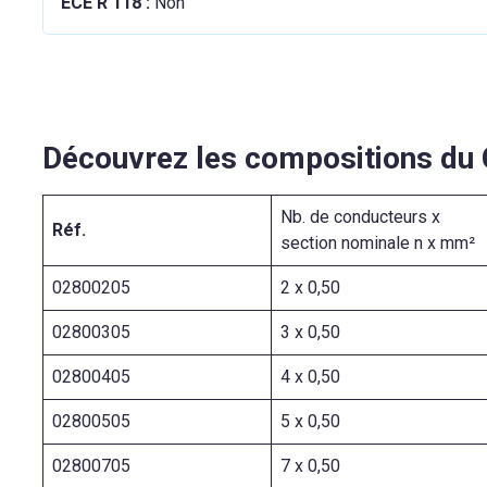
ECE R 118 :
Non
Découvrez les compositions du
Nb. de conducteurs x
Réf.
section nominale n x mm²
02800205
2 x 0,50
02800305
3 x 0,50
02800405
4 x 0,50
02800505
5 x 0,50
02800705
7 x 0,50