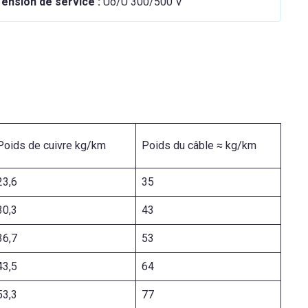
ension de service :
Uo/U 300/500 V
Poids de cuivre kg/km
Poids du câble ≈ kg/km
23,6
35
30,3
43
36,7
53
43,5
64
53,3
77