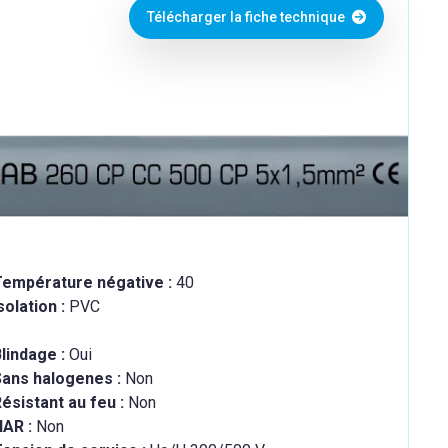
Télécharger la fiche technique
Température négative :
40
solation :
PVC
lindage :
Oui
Sans halogenes :
Non
ésistant au feu :
Non
HAR :
Non