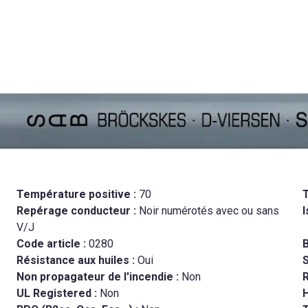
Température positive :
70
Repérage conducteur :
Noir numérotés avec ou sans
I
V/J
Code article :
0280
B
Résistance aux huiles :
Oui
Non propagateur de l'incendie :
Non
R
UL Registered :
Non