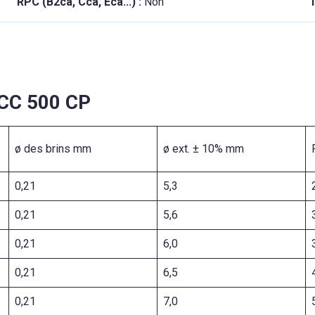
RPC (B2ca, Cca, Eca...) :
Non
T
 CC 500 CP
ø des brins mm
ø ext. ± 10% mm
0,21
5,3
0,21
5,6
0,21
6,0
0,21
6,5
0,21
7,0