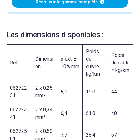
Découvrir la gamme complète
Les dimensions disponibles :
Poids
Poids
Dimensi
ø ext. ±
de
Réf.
du câble
on
10% mm
cuivre
≈ kg/km
kg/km
062722
2 x 0,25
6,1
19,0
44
51
mm²
062723
2 x 0,34
6,4
21,8
48
41
mm²
062725
2 x 0,50
7,7
28,4
67
01
mm²