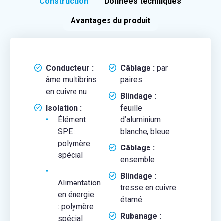
Construction
Données techniques
Avantages du produit
Conducteur :
Câblage :
par
âme multibrins
paires
en cuivre nu
Blindage :
Isolation :
feuille
Élément
d’aluminium
SPE :
blanche, bleue
polymère
Câblage :
spécial
ensemble
Blindage :
Alimentation
tresse en cuivre
en énergie
étamé
: polymère
Rubanage :
spécial