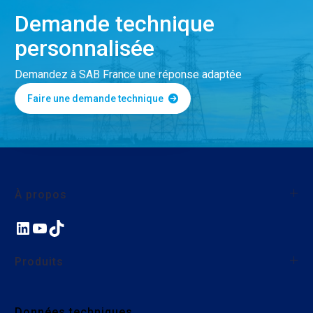
Demande technique
personnalisée
Demandez à SAB France une réponse adaptée
Faire une demande technique
À propos
LinkedIn
YouTube
TikTok
À propos de SAB France
Qualité
Produits
Nos actions environnementales et sociales
Nous rejoindre
Fils et câbles monoconducteurs
Données techniques
Câbles industriels