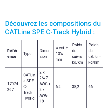
Découvrez les compositions du
CATLine SPE C-Track Hybrid :
Poids
Poids
ø ext. ±
Référ
Dimen
de
du
Type
10%
ence
sion
cuivre
câble ≈
mm
kg/km
kg/km
2 x
CATLin
26/7
e SPE
17074
AWG +
C-
6,2
38,2
66
267
2 x
Track
AWG
Hybrid
18