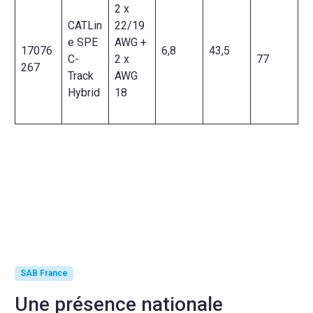
2 x
CATLin
22/19
e SPE
AWG +
17076
6,8
43,5
C-
2 x
77
267
Track
AWG
Hybrid
18
SAB France
Une présence nationale