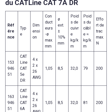
du CATLine CAT 7A DR
Con
Poid
Poid
ø
Effo
duct
s de
s du
Réf
Dim
ext.
rt de
Typ
eurs
cuivr
câbl
ére
ensi
±
trac
e
-ø
e
e ≈
nce
on
10%
max.
max.
kg/k
kg/k
mm
N
mm
m
m
CAT
4 x
153
Line
2 x
946
CAT
1,05
8,5
32,0
79
200
26
51
5e
AWG
DR
CAT
4 x
163
Line
2 x
946
CAT
1,05
8,5
32,0
81
200
26
51
6A
AWG