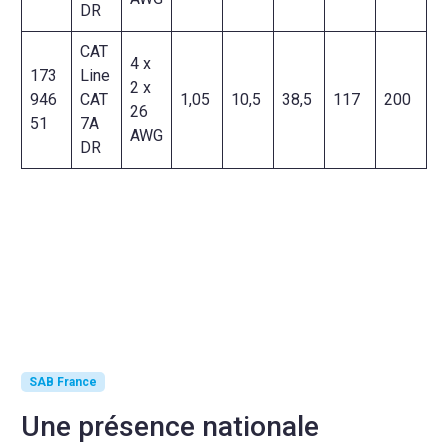
DR
CAT
4 x
173
Line
2 x
946
CAT
1,05
10,5
38,5
117
200
26
51
7A
AWG
DR
SAB France
Une présence nationale