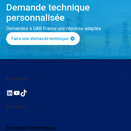
Demande technique
personnalisée
Demandez à SAB France une réponse adaptée
Faire une demande technique
À propos
LinkedIn
YouTube
TikTok
À propos de SAB France
Qualité
Produits
Nos actions environnementales et sociales
Nous rejoindre
Fils et câbles monoconducteurs
Données techniques
Câbles industriels