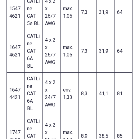
CATLi
4 x 2
1547
ne
x
max.
7,3
31,9
64
4621
CAT
26/7
1,05
5e BL
AWG
CATLi
4 x 2
ne
1647
x
max.
CAT
7,3
31,9
64
4621
26/7
1,05
6A
AWG
BL
CATLi
4 x 2
ne
1647
x
env.
CAT
8,3
41,1
81
4421
24/7
1,33
6A
AWG
BL
CATLi
4 x 2
ne
1747
x
max.
CAT
8,9
38,5
85