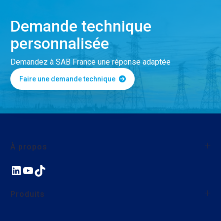
Demande technique
personnalisée
Demandez à SAB France une réponse adaptée
Faire une demande technique
À propos
LinkedIn
YouTube
TikTok
À propos de SAB France
Qualité
Produits
Nos actions environnementales et sociales
Nous rejoindre
Fils et câbles monoconducteurs