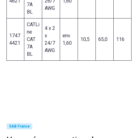
4621
26/7
1,60
7A
AWG
BL
CATLi
4 x 2
ne
1747
x
env.
CAT
10,5
65,0
116
4421
24/7
1,60
7A
AWG
BL
SAB France