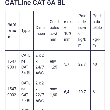
CATLine CAT 6A BL
Poid
Poid
Cond
ø ext.
s de
s du
Réfé
Dime
ucteu
±
cuivr
câble
renc
Type
nsion
rs-ø
10%
e
≈
e
mm
mm
kg/k
kg/k
m
m
CATLi
2 x 2
1547
ne
x
env.
5,7
22,7
48
9001
CAT
24/7
1,25
5e BL
AWG
CATLi
2 x 2
1547
ne
x
max.
6,4
29,7
61
9002
CAT
22/7
1,60
5e BL
AWG