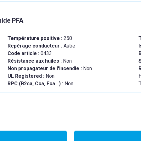
mide PFA
Température positive :
250
Repérage conducteur :
Autre
I
Code article :
0433
B
Résistance aux huiles :
Non
Non propagateur de l'incendie :
Non
R
UL Registered :
Non
RPC (B2ca, Cca, Eca...) :
Non
T