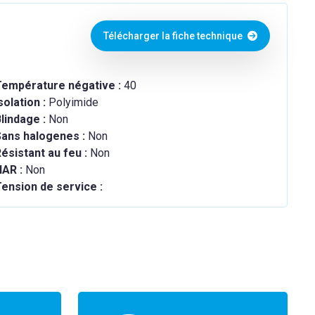
Télécharger la fiche technique
Température négative :
40
solation :
Polyimide
lindage :
Non
Sans halogenes :
Non
ésistant au feu :
Non
HAR :
Non
ension de service :