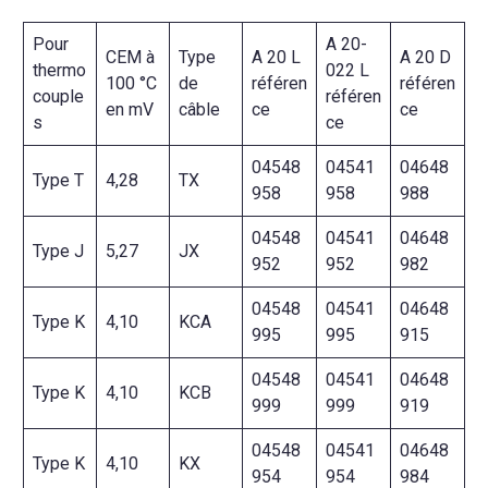
Pour
A 20-
CEM à
Type
A 20 L
A 20 D
thermo
022 L
100 °C
de
référen
référen
couple
référen
en mV
câble
ce
ce
s
ce
04548
04541
04648
Type T
4,28
TX
958
958
988
04548
04541
04648
Type J
5,27
JX
952
952
982
04548
04541
04648
Type K
4,10
KCA
995
995
915
04548
04541
04648
Type K
4,10
KCB
999
999
919
04548
04541
04648
Type K
4,10
KX
954
954
984