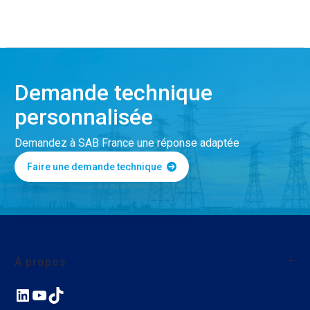
Demande technique
personnalisée
Demandez à SAB France une réponse adaptée
Faire une demande technique
À propos
LinkedIn
YouTube
TikTok
À propos de SAB France