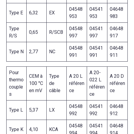
04548
04541
04648
Type E
6,32
EX
953
953
983
Type
04548
04541
04648
0,65
R/SCB
R/S
997
997
917
04548
04541
04648
Type N
2,77
NC
991
991
911
Pour
A 20-
CEM à
Type
A 20 L
A 20 D
thermo
022 L
100 °C
de
référen
référen
couple
référen
en mV
câble
ce
ce
s
ce
04548
04541
04648
Type L
5,37
LX
992
992
912
04548
04541
04648
Type K
4,10
KCA
994
994
914