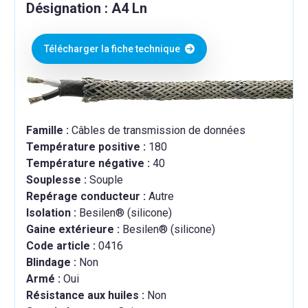
Désignation : A4 Ln
Télécharger la fiche technique
Famille :
Câbles de transmission de données
Température positive :
180
Température négative :
40
Souplesse :
Souple
Repérage conducteur :
Autre
Isolation :
Besilen® (silicone)
Gaine extérieure :
Besilen® (silicone)
Code article :
0416
Blindage :
Non
Armé :
Oui
Résistance aux huiles :
Non