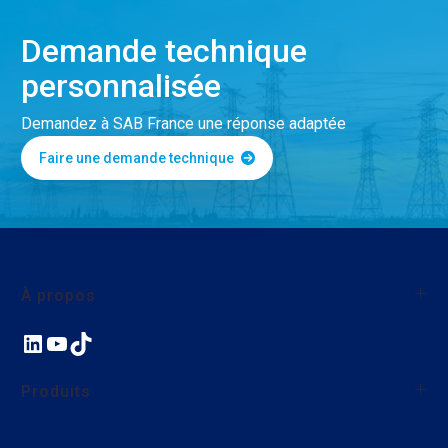
Demande technique
personnalisée
Demandez à SAB France une réponse adaptée
Faire une demande technique
À propos
LinkedIn
YouTube
TikTok
À propos de SAB France
Qualité
Produits
Nos actions environnementales et sociales
Nous rejoindre
Fils et câbles monoconducteurs