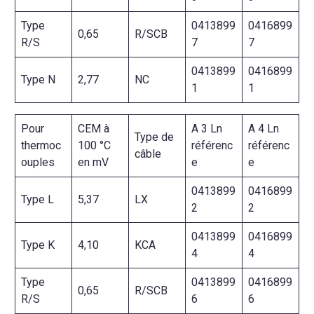
Type
0413899
0416899
0,65
R/SCB
R/S
7
7
0413899
0416899
Type N
2,77
NC
1
1
Pour
CEM à
A 3 Ln
A 4 Ln
Type de
thermoc
100 °C
référenc
référenc
câble
ouples
en mV
e
e
0413899
0416899
Type L
5,37
LX
2
2
0413899
0416899
Type K
4,10
KCA
4
4
Type
0413899
0416899
0,65
R/SCB
R/S
6
6