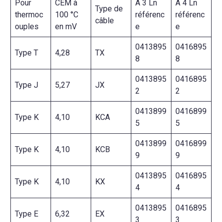
Pour
CEM à
A 3 Ln
A 4 Ln
Type de
thermoc
100 °C
référenc
référenc
câble
ouples
en mV
e
e
0413895
0416895
Type T
4,28
TX
8
8
0413895
0416895
Type J
5,27
JX
2
2
0413899
0416899
Type K
4,10
KCA
5
5
0413899
0416899
Type K
4,10
KCB
9
9
0413895
0416895
Type K
4,10
KX
4
4
0413895
0416895
Type E
6,32
EX
3
3