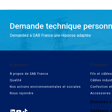
Demande technique personn
Demandez à SAB France une réponse adaptée
À propos
Produits
À propos de SAB France
Fils et câbl
Qualité
Câbles indust
Nos actions environnementales et sociales
Confection e
Nous rejoindre
Accessoires 
Données t
LinkedIn
YouTube
TikTok
Secteurs a