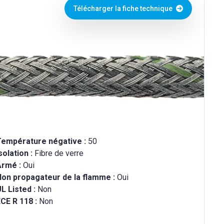
Télécharger la fiche technique
Température négative :
50
solation :
Fibre de verre
Armé :
Oui
Non propagateur de la flamme :
Oui
L Listed :
Non
CE R 118 :
Non