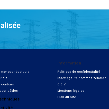
alisée
Information
es monoconducteurs
Politique de confidentialité
riels
Index égalité hommes/femmes
t cordons
C.G.V.
pour câbles
Mentions légales
Plan du site
echniques
ctivité