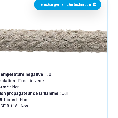
Télécharger la fiche technique
Température négative :
50
solation :
Fibre de verre
Armé :
Non
Non propagateur de la flamme :
Oui
L Listed :
Non
CE R 118 :
Non