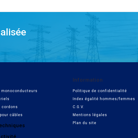
alisée
Information
es monoconducteurs
Politique de confidentialité
riels
Index égalité hommes/femmes
t cordons
C.G.V.
pour câbles
Mentions légales
Plan du site
echniques
ctivité