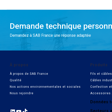
Demande technique personn
Demandez à SAB France une réponse adaptée
À propos
Produits
À propos de SAB France
Fils et câbl
Qualité
Câbles indust
Nos actions environnementales et sociales
Confection e
Nous rejoindre
Accessoires 
Données t
LinkedIn
YouTube
TikTok
Secteurs a