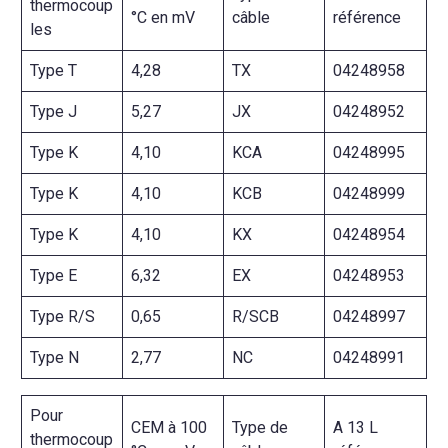
thermocoup
°C en mV
câble
référence
les
Type T
4,28
TX
04248958
Type J
5,27
JX
04248952
Type K
4,10
KCA
04248995
Type K
4,10
KCB
04248999
Type K
4,10
KX
04248954
Type E
6,32
EX
04248953
Type R/S
0,65
R/SCB
04248997
Type N
2,77
NC
04248991
Pour
CEM à 100
Type de
A 13 L
thermocoup