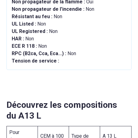
Non propagateur de la flamme :
Oui
Non propagateur de l'incendie :
Non
Résistant au feu :
Non
UL Listed :
Non
UL Registered :
Non
HAR :
Non
ECE R 118 :
Non
RPC (B2ca, Cca, Eca...) :
Non
Tension de service :
Découvrez les compositions
du A13 L
Pour
CEM à 100
Type de
A 13 L