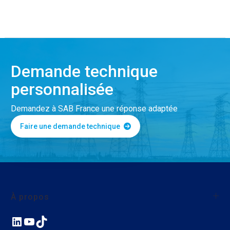
Demande technique
personnalisée
Demandez à SAB France une réponse adaptée
Faire une demande technique
À propos
LinkedIn
YouTube
TikTok
À propos de SAB France