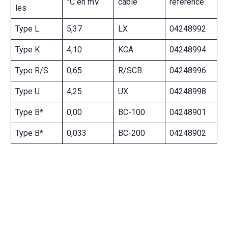
°C en mV
câble
référence
les
Type L
5,37
LX
04248992
Type K
4,10
KCA
04248994
Type R/S
0,65
R/SCB
04248996
Type U
4,25
UX
04248998
Type B*
0,00
BC-100
04248901
Type B*
0,033
BC-200
04248902