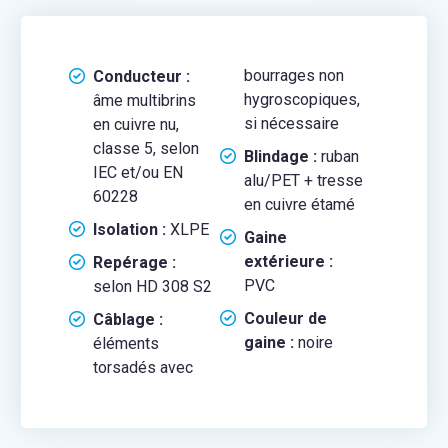
bourrages non
Conducteur :
hygroscopiques,
âme multibrins
si nécessaire
en cuivre nu,
classe 5, selon
Blindage :
ruban
IEC et/ou EN
alu/PET + tresse
60228
en cuivre étamé
Isolation :
XLPE
Gaine
extérieure :
Repérage :
PVC
selon HD 308 S2
Couleur de
Câblage :
gaine :
noire
éléments
torsadés avec