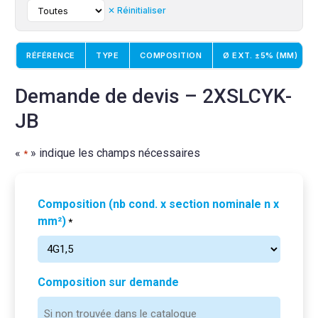
✕ Réinitialiser
RÉFÉRENCE
TYPE
COMPOSITION
Ø EXT. ±5% (MM)
Demande de devis – 2XSLCYK-
JB
«
» indique les champs nécessaires
*
Composition (nb cond. x section nominale n x
mm²)
*
Composition sur demande